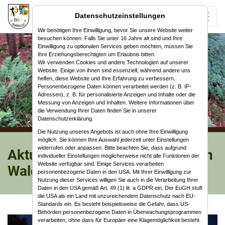
Datenschutzeinstellungen
Wir benötigen Ihre Einwilligung, bevor Sie unsere Website weiter
besuchen können. Falls Sie unter 16 Jahre alt sind und Ihre
Einwilligung zu optionalen Services geben möchten, müssen Sie
Ihre Erziehungsberechtigten um Erlaubnis bitten.
Wir verwenden Cookies und andere Technologien auf unserer
Website. Einige von ihnen sind essenziell, während andere uns
helfen, diese Website und Ihre Erfahrung zu verbessern.
Personenbezogene Daten können verarbeitet werden (z. B. IP-
Adressen), z. B. für personalisierte Anzeigen und Inhalte oder die
Messung von Anzeigen und Inhalten. Weitere Informationen über
die Verwendung Ihrer Daten finden Sie in unserer
Datenschutzerklärung.
Die Nutzung unseres Angebots ist auch ohne Ihre Einwilligung
möglich. Sie können Ihre Auswahl jederzeit unter Einstellungen
widerrufen oder anpassen. Bitte beachten Sie, dass aufgrund
Aktuelles vom Bogensportverein
individueller Einstellungen möglicherweise nicht alle Funktionen der
Website verfügbar sind. Einige Services verarbeiten
Waldaschaff
personenbezogene Daten in den USA. Mit Ihrer Einwilligung zur
Nutzung dieser Services willigen Sie auch in die Verarbeitung Ihrer
Daten in den USA gemäß Art. 49 (1) lit. a GDPR ein. Der EuGH stuft
die USA als ein Land mit unzureichendem Datenschutz nach EU-
Standards ein. Es besteht beispielsweise die Gefahr, dass US-
Behörden personenbezogene Daten in Überwachungsprogrammen
verarbeiten, ohne dass für Europäer eine Klagemöglichkeit besteht.