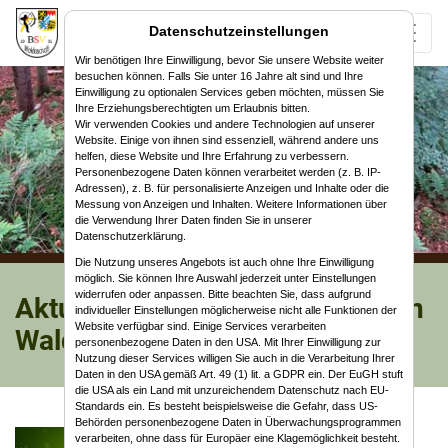
Datenschutzeinstellungen
Wir benötigen Ihre Einwilligung, bevor Sie unsere Website weiter
besuchen können. Falls Sie unter 16 Jahre alt sind und Ihre
Einwilligung zu optionalen Services geben möchten, müssen Sie
Ihre Erziehungsberechtigten um Erlaubnis bitten.
Wir verwenden Cookies und andere Technologien auf unserer
Website. Einige von ihnen sind essenziell, während andere uns
helfen, diese Website und Ihre Erfahrung zu verbessern.
Personenbezogene Daten können verarbeitet werden (z. B. IP-
Adressen), z. B. für personalisierte Anzeigen und Inhalte oder die
Messung von Anzeigen und Inhalten. Weitere Informationen über
die Verwendung Ihrer Daten finden Sie in unserer
Datenschutzerklärung.
Die Nutzung unseres Angebots ist auch ohne Ihre Einwilligung
möglich. Sie können Ihre Auswahl jederzeit unter Einstellungen
widerrufen oder anpassen. Bitte beachten Sie, dass aufgrund
Aktuelles vom Bogensportverein
individueller Einstellungen möglicherweise nicht alle Funktionen der
Website verfügbar sind. Einige Services verarbeiten
Waldaschaff
personenbezogene Daten in den USA. Mit Ihrer Einwilligung zur
Nutzung dieser Services willigen Sie auch in die Verarbeitung Ihrer
Daten in den USA gemäß Art. 49 (1) lit. a GDPR ein. Der EuGH stuft
die USA als ein Land mit unzureichendem Datenschutz nach EU-
Standards ein. Es besteht beispielsweise die Gefahr, dass US-
Behörden personenbezogene Daten in Überwachungsprogrammen
verarbeiten, ohne dass für Europäer eine Klagemöglichkeit besteht.