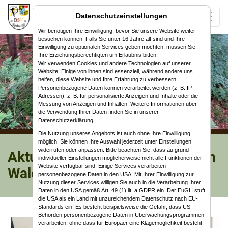
Datenschutzeinstellungen
Wir benötigen Ihre Einwilligung, bevor Sie unsere Website weiter
besuchen können. Falls Sie unter 16 Jahre alt sind und Ihre
Einwilligung zu optionalen Services geben möchten, müssen Sie
Ihre Erziehungsberechtigten um Erlaubnis bitten.
Wir verwenden Cookies und andere Technologien auf unserer
Website. Einige von ihnen sind essenziell, während andere uns
helfen, diese Website und Ihre Erfahrung zu verbessern.
Personenbezogene Daten können verarbeitet werden (z. B. IP-
Adressen), z. B. für personalisierte Anzeigen und Inhalte oder die
Messung von Anzeigen und Inhalten. Weitere Informationen über
die Verwendung Ihrer Daten finden Sie in unserer
Datenschutzerklärung.
Die Nutzung unseres Angebots ist auch ohne Ihre Einwilligung
möglich. Sie können Ihre Auswahl jederzeit unter Einstellungen
widerrufen oder anpassen. Bitte beachten Sie, dass aufgrund
Aktuelles vom Bogensportverein
individueller Einstellungen möglicherweise nicht alle Funktionen der
Website verfügbar sind. Einige Services verarbeiten
Waldaschaff
personenbezogene Daten in den USA. Mit Ihrer Einwilligung zur
Nutzung dieser Services willigen Sie auch in die Verarbeitung Ihrer
Daten in den USA gemäß Art. 49 (1) lit. a GDPR ein. Der EuGH stuft
die USA als ein Land mit unzureichendem Datenschutz nach EU-
Standards ein. Es besteht beispielsweise die Gefahr, dass US-
Behörden personenbezogene Daten in Überwachungsprogrammen
verarbeiten, ohne dass für Europäer eine Klagemöglichkeit besteht.