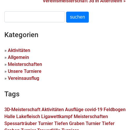
Vereinsmeisterschaft 3d in Altertheim »
Kategorien
»
Aktivitäten
»
Allgemein
»
Meisterschaften
»
Unsere Turniere
»
Vereinsausflug
Tags
3D-Meisterschaft
Aktivitäten
Ausflüge
covid-19
Feldbogen
Halle
Lakefleisch
Ligawettkampf
Meisterschaften
Spessarträuber Turnier
Tiefen Graben Turnier
Tiefer