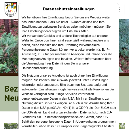
Datenschutzeinstellungen
Wir benötigen Ihre Einwilligung, bevor Sie unsere Website weiter
besuchen können. Falls Sie unter 16 Jahre alt sind und Ihre
Einwilligung zu optionalen Services geben möchten, müssen Sie
Ihre Erziehungsberechtigten um Erlaubnis bitten.
Wir verwenden Cookies und andere Technologien auf unserer
Website. Einige von ihnen sind essenziell, während andere uns
helfen, diese Website und Ihre Erfahrung zu verbessern.
Personenbezogene Daten können verarbeitet werden (z. B. IP-
Adressen), z. B. für personalisierte Anzeigen und Inhalte oder die
Messung von Anzeigen und Inhalten. Weitere Informationen über
die Verwendung Ihrer Daten finden Sie in unserer
Datenschutzerklärung.
Die Nutzung unseres Angebots ist auch ohne Ihre Einwilligung
möglich. Sie können Ihre Auswahl jederzeit unter Einstellungen
widerrufen oder anpassen. Bitte beachten Sie, dass aufgrund
Bezirksmeisterschaft 3d
individueller Einstellungen möglicherweise nicht alle Funktionen der
Website verfügbar sind. Einige Services verarbeiten
Neuensorg 2024
personenbezogene Daten in den USA. Mit Ihrer Einwilligung zur
Nutzung dieser Services willigen Sie auch in die Verarbeitung Ihrer
Daten in den USA gemäß Art. 49 (1) lit. a GDPR ein. Der EuGH stuft
die USA als ein Land mit unzureichendem Datenschutz nach EU-
Standards ein. Es besteht beispielsweise die Gefahr, dass US-
Behörden personenbezogene Daten in Überwachungsprogrammen
verarbeiten, ohne dass für Europäer eine Klagemöglichkeit besteht.