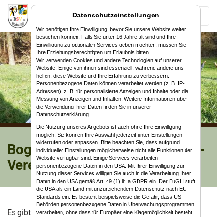
Datenschutzeinstellungen
Wir benötigen Ihre Einwilligung, bevor Sie unsere Website weiter
besuchen können. Falls Sie unter 16 Jahre alt sind und Ihre
Einwilligung zu optionalen Services geben möchten, müssen Sie
Ihre Erziehungsberechtigten um Erlaubnis bitten.
Wir verwenden Cookies und andere Technologien auf unserer
Website. Einige von ihnen sind essenziell, während andere uns
helfen, diese Website und Ihre Erfahrung zu verbessern.
Personenbezogene Daten können verarbeitet werden (z. B. IP-
Adressen), z. B. für personalisierte Anzeigen und Inhalte oder die
Messung von Anzeigen und Inhalten. Weitere Informationen über
die Verwendung Ihrer Daten finden Sie in unserer
Datenschutzerklärung.
Die Nutzung unseres Angebots ist auch ohne Ihre Einwilligung
möglich. Sie können Ihre Auswahl jederzeit unter Einstellungen
widerrufen oder anpassen. Bitte beachten Sie, dass aufgrund
Bogenklassen des Bogen-Sport-
individueller Einstellungen möglicherweise nicht alle Funktionen der
Website verfügbar sind. Einige Services verarbeiten
Verein Waldaschaff e.V.
personenbezogene Daten in den USA. Mit Ihrer Einwilligung zur
Nutzung dieser Services willigen Sie auch in die Verarbeitung Ihrer
Daten in den USA gemäß Art. 49 (1) lit. a GDPR ein. Der EuGH stuft
die USA als ein Land mit unzureichendem Datenschutz nach EU-
Standards ein. Es besteht beispielsweise die Gefahr, dass US-
Behörden personenbezogene Daten in Überwachungsprogrammen
Es gibt die unterschiedlichsten Bogenklassen. Nicht alle
verarbeiten, ohne dass für Europäer eine Klagemöglichkeit besteht.