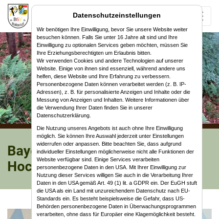
Datenschutzeinstellungen
Wir benötigen Ihre Einwilligung, bevor Sie unsere Website weiter
besuchen können. Falls Sie unter 16 Jahre alt sind und Ihre
Einwilligung zu optionalen Services geben möchten, müssen Sie
Ihre Erziehungsberechtigten um Erlaubnis bitten.
Wir verwenden Cookies und andere Technologien auf unserer
Website. Einige von ihnen sind essenziell, während andere uns
helfen, diese Website und Ihre Erfahrung zu verbessern.
Personenbezogene Daten können verarbeitet werden (z. B. IP-
Adressen), z. B. für personalisierte Anzeigen und Inhalte oder die
Messung von Anzeigen und Inhalten. Weitere Informationen über
die Verwendung Ihrer Daten finden Sie in unserer
Datenschutzerklärung.
Die Nutzung unseres Angebots ist auch ohne Ihre Einwilligung
möglich. Sie können Ihre Auswahl jederzeit unter Einstellungen
widerrufen oder anpassen. Bitte beachten Sie, dass aufgrund
Bayerische Meisterschaft Halle
individueller Einstellungen möglicherweise nicht alle Funktionen der
Website verfügbar sind. Einige Services verarbeiten
Hochbrück 2024
personenbezogene Daten in den USA. Mit Ihrer Einwilligung zur
Nutzung dieser Services willigen Sie auch in die Verarbeitung Ihrer
Daten in den USA gemäß Art. 49 (1) lit. a GDPR ein. Der EuGH stuft
die USA als ein Land mit unzureichendem Datenschutz nach EU-
Standards ein. Es besteht beispielsweise die Gefahr, dass US-
Behörden personenbezogene Daten in Überwachungsprogrammen
verarbeiten, ohne dass für Europäer eine Klagemöglichkeit besteht.