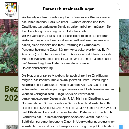
Datenschutzeinstellungen
Wir benötigen Ihre Einwilligung, bevor Sie unsere Website weiter
besuchen können. Falls Sie unter 16 Jahre alt sind und Ihre
Einwilligung zu optionalen Services geben möchten, müssen Sie
Ihre Erziehungsberechtigten um Erlaubnis bitten.
Wir verwenden Cookies und andere Technologien auf unserer
Website. Einige von ihnen sind essenziell, während andere uns
helfen, diese Website und Ihre Erfahrung zu verbessern.
Personenbezogene Daten können verarbeitet werden (z. B. IP-
Adressen), z. B. für personalisierte Anzeigen und Inhalte oder die
Messung von Anzeigen und Inhalten. Weitere Informationen über
die Verwendung Ihrer Daten finden Sie in unserer
Datenschutzerklärung.
Die Nutzung unseres Angebots ist auch ohne Ihre Einwilligung
möglich. Sie können Ihre Auswahl jederzeit unter Einstellungen
widerrufen oder anpassen. Bitte beachten Sie, dass aufgrund
Bezirksmeisterschaft Feldbogen
individueller Einstellungen möglicherweise nicht alle Funktionen der
Website verfügbar sind. Einige Services verarbeiten
2024 in Premich
personenbezogene Daten in den USA. Mit Ihrer Einwilligung zur
Nutzung dieser Services willigen Sie auch in die Verarbeitung Ihrer
Daten in den USA gemäß Art. 49 (1) lit. a GDPR ein. Der EuGH stuft
die USA als ein Land mit unzureichendem Datenschutz nach EU-
Standards ein. Es besteht beispielsweise die Gefahr, dass US-
Behörden personenbezogene Daten in Überwachungsprogrammen
verarbeiten, ohne dass für Europäer eine Klagemöglichkeit besteht.