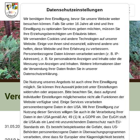
Datenschutzeinstellungen
Wir benötigen Ihre Einwilligung, bevor Sie unsere Website weiter
besuchen können. Falls Sie unter 16 Jahre alt sind und Ihre
Einwilligung zu optionalen Services geben möchten, müssen Sie
Ihre Erziehungsberechtigten um Erlaubnis bitten.
Wir verwenden Cookies und andere Technologien auf unserer
Website. Einige von ihnen sind essenziell, während andere uns
helfen, diese Website und Ihre Erfahrung zu verbessern.
Personenbezogene Daten können verarbeitet werden (z. B. IP-
Adressen), z. B. für personalisierte Anzeigen und Inhalte oder die
Messung von Anzeigen und Inhalten. Weitere Informationen über
die Verwendung Ihrer Daten finden Sie in unserer
Datenschutzerklärung.
Die Nutzung unseres Angebots ist auch ohne Ihre Einwilligung
möglich. Sie können Ihre Auswahl jederzeit unter Einstellungen
widerrufen oder anpassen. Bitte beachten Sie, dass aufgrund
Vereinsausflug nach Nürnberg
individueller Einstellungen möglicherweise nicht alle Funktionen der
Website verfügbar sind. Einige Services verarbeiten
personenbezogene Daten in den USA. Mit Ihrer Einwilligung zur
Nutzung dieser Services willigen Sie auch in die Verarbeitung Ihrer
Daten in den USA gemäß Art. 49 (1) lit. a GDPR ein. Der EuGH stuft
die USA als ein Land mit unzureichendem Datenschutz nach EU-
31.05.2018
Aktivitäten
,
Vereinsausflug
Ausflüge
Standards ein. Es besteht beispielsweise die Gefahr, dass US-
Behörden personenbezogene Daten in Überwachungsprogrammen
verarbeiten, ohne dass für Europäer eine Klagemöglichkeit besteht.