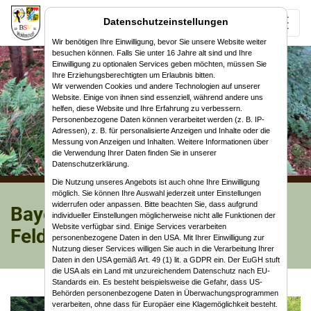
Datenschutzeinstellungen
Wir benötigen Ihre Einwilligung, bevor Sie unsere Website weiter
besuchen können. Falls Sie unter 16 Jahre alt sind und Ihre
Einwilligung zu optionalen Services geben möchten, müssen Sie
Ihre Erziehungsberechtigten um Erlaubnis bitten.
Wir verwenden Cookies und andere Technologien auf unserer
Website. Einige von ihnen sind essenziell, während andere uns
helfen, diese Website und Ihre Erfahrung zu verbessern.
Personenbezogene Daten können verarbeitet werden (z. B. IP-
Adressen), z. B. für personalisierte Anzeigen und Inhalte oder die
Messung von Anzeigen und Inhalten. Weitere Informationen über
die Verwendung Ihrer Daten finden Sie in unserer
Datenschutzerklärung.
Die Nutzung unseres Angebots ist auch ohne Ihre Einwilligung
möglich. Sie können Ihre Auswahl jederzeit unter Einstellungen
widerrufen oder anpassen. Bitte beachten Sie, dass aufgrund
Bayerische Meisterschaft WA
individueller Einstellungen möglicherweise nicht alle Funktionen der
Website verfügbar sind. Einige Services verarbeiten
Feld in Ohlstadt
personenbezogene Daten in den USA. Mit Ihrer Einwilligung zur
Nutzung dieser Services willigen Sie auch in die Verarbeitung Ihrer
Daten in den USA gemäß Art. 49 (1) lit. a GDPR ein. Der EuGH stuft
die USA als ein Land mit unzureichendem Datenschutz nach EU-
Standards ein. Es besteht beispielsweise die Gefahr, dass US-
Behörden personenbezogene Daten in Überwachungsprogrammen
verarbeiten, ohne dass für Europäer eine Klagemöglichkeit besteht.