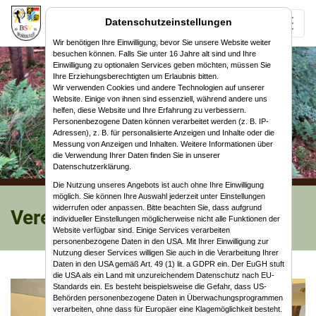
Datenschutzeinstellungen
Wir benötigen Ihre Einwilligung, bevor Sie unsere Website weiter
besuchen können. Falls Sie unter 16 Jahre alt sind und Ihre
Einwilligung zu optionalen Services geben möchten, müssen Sie
Ihre Erziehungsberechtigten um Erlaubnis bitten.
Wir verwenden Cookies und andere Technologien auf unserer
Website. Einige von ihnen sind essenziell, während andere uns
helfen, diese Website und Ihre Erfahrung zu verbessern.
Personenbezogene Daten können verarbeitet werden (z. B. IP-
Adressen), z. B. für personalisierte Anzeigen und Inhalte oder die
Messung von Anzeigen und Inhalten. Weitere Informationen über
die Verwendung Ihrer Daten finden Sie in unserer
Datenschutzerklärung.
Die Nutzung unseres Angebots ist auch ohne Ihre Einwilligung
möglich. Sie können Ihre Auswahl jederzeit unter Einstellungen
widerrufen oder anpassen. Bitte beachten Sie, dass aufgrund
Vereinsausflug nach Weimar
individueller Einstellungen möglicherweise nicht alle Funktionen der
Website verfügbar sind. Einige Services verarbeiten
personenbezogene Daten in den USA. Mit Ihrer Einwilligung zur
Nutzung dieser Services willigen Sie auch in die Verarbeitung Ihrer
Daten in den USA gemäß Art. 49 (1) lit. a GDPR ein. Der EuGH stuft
die USA als ein Land mit unzureichendem Datenschutz nach EU-
Standards ein. Es besteht beispielsweise die Gefahr, dass US-
Behörden personenbezogene Daten in Überwachungsprogrammen
verarbeiten, ohne dass für Europäer eine Klagemöglichkeit besteht.