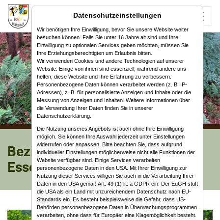
Datenschutzeinstellungen
Wir benötigen Ihre Einwilligung, bevor Sie unsere Website weiter
besuchen können. Falls Sie unter 16 Jahre alt sind und Ihre
Einwilligung zu optionalen Services geben möchten, müssen Sie
Ihre Erziehungsberechtigten um Erlaubnis bitten.
Wir verwenden Cookies und andere Technologien auf unserer
Website. Einige von ihnen sind essenziell, während andere uns
helfen, diese Website und Ihre Erfahrung zu verbessern.
Personenbezogene Daten können verarbeitet werden (z. B. IP-
Adressen), z. B. für personalisierte Anzeigen und Inhalte oder die
Messung von Anzeigen und Inhalten. Weitere Informationen über
die Verwendung Ihrer Daten finden Sie in unserer
Datenschutzerklärung.
Die Nutzung unseres Angebots ist auch ohne Ihre Einwilligung
möglich. Sie können Ihre Auswahl jederzeit unter Einstellungen
widerrufen oder anpassen. Bitte beachten Sie, dass aufgrund
Bezirksmeisterschaft WA 720 in
individueller Einstellungen möglicherweise nicht alle Funktionen der
Website verfügbar sind. Einige Services verarbeiten
Esselbach
personenbezogene Daten in den USA. Mit Ihrer Einwilligung zur
Nutzung dieser Services willigen Sie auch in die Verarbeitung Ihrer
Daten in den USA gemäß Art. 49 (1) lit. a GDPR ein. Der EuGH stuft
die USA als ein Land mit unzureichendem Datenschutz nach EU-
Standards ein. Es besteht beispielsweise die Gefahr, dass US-
Behörden personenbezogene Daten in Überwachungsprogrammen
verarbeiten, ohne dass für Europäer eine Klagemöglichkeit besteht.