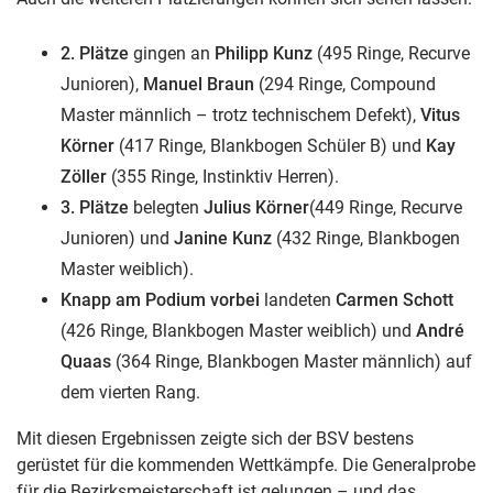
2. Plätze
gingen an
Philipp Kunz
(495 Ringe, Recurve
Junioren),
Manuel Braun
(294 Ringe, Compound
Master männlich – trotz technischem Defekt),
Vitus
Körner
(417 Ringe, Blankbogen Schüler B) und
Kay
Zöller
(355 Ringe, Instinktiv Herren).
3. Plätze
belegten
Julius
Körner
(449 Ringe, Recurve
Junioren) und
Janine Kunz
(432 Ringe, Blankbogen
Master weiblich).
Knapp am Podium vorbei
landeten
Carmen
Schott
(426 Ringe, Blankbogen Master weiblich) und
André
Quaas
(364 Ringe, Blankbogen Master männlich) auf
dem vierten Rang.
Mit diesen Ergebnissen zeigte sich der BSV bestens
gerüstet für die kommenden Wettkämpfe. Die Generalprobe
für die Bezirksmeisterschaft ist gelungen – und das