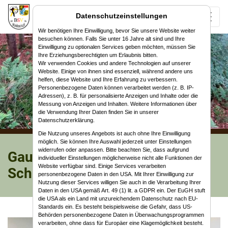
Datenschutzeinstellungen
Wir benötigen Ihre Einwilligung, bevor Sie unsere Website weiter
besuchen können. Falls Sie unter 16 Jahre alt sind und Ihre
Einwilligung zu optionalen Services geben möchten, müssen Sie
Ihre Erziehungsberechtigten um Erlaubnis bitten.
Wir verwenden Cookies und andere Technologien auf unserer
Website. Einige von ihnen sind essenziell, während andere uns
helfen, diese Website und Ihre Erfahrung zu verbessern.
Personenbezogene Daten können verarbeitet werden (z. B. IP-
Adressen), z. B. für personalisierte Anzeigen und Inhalte oder die
Messung von Anzeigen und Inhalten. Weitere Informationen über
die Verwendung Ihrer Daten finden Sie in unserer
Datenschutzerklärung.
Die Nutzung unseres Angebots ist auch ohne Ihre Einwilligung
möglich. Sie können Ihre Auswahl jederzeit unter Einstellungen
widerrufen oder anpassen. Bitte beachten Sie, dass aufgrund
Gaumeisterschaft Halle 2026 in
individueller Einstellungen möglicherweise nicht alle Funktionen der
Website verfügbar sind. Einige Services verarbeiten
Schimborn
personenbezogene Daten in den USA. Mit Ihrer Einwilligung zur
Nutzung dieser Services willigen Sie auch in die Verarbeitung Ihrer
Daten in den USA gemäß Art. 49 (1) lit. a GDPR ein. Der EuGH stuft
die USA als ein Land mit unzureichendem Datenschutz nach EU-
Standards ein. Es besteht beispielsweise die Gefahr, dass US-
Behörden personenbezogene Daten in Überwachungsprogrammen
verarbeiten, ohne dass für Europäer eine Klagemöglichkeit besteht.