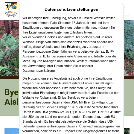
Datenschutzeinstellungen
Wir benötigen Ihre Einwilligung, bevor Sie unsere Website weiter
besuchen können. Falls Sie unter 16 Jahre alt sind und Ihre
Einwilligung zu optionalen Services geben möchten, müssen Sie
Ihre Erziehungsberechtigten um Erlaubnis bitten.
Wir verwenden Cookies und andere Technologien auf unserer
Website. Einige von ihnen sind essenziell, während andere uns
helfen, diese Website und Ihre Erfahrung zu verbessern.
Personenbezogene Daten können verarbeitet werden (z. B. IP-
Adressen), z. B. für personalisierte Anzeigen und Inhalte oder die
Messung von Anzeigen und Inhalten. Weitere Informationen über
die Verwendung Ihrer Daten finden Sie in unserer
Datenschutzerklärung.
Die Nutzung unseres Angebots ist auch ohne Ihre Einwilligung
möglich. Sie können Ihre Auswahl jederzeit unter Einstellungen
widerrufen oder anpassen. Bitte beachten Sie, dass aufgrund
Byerische Meisterschaft 3D in
individueller Einstellungen möglicherweise nicht alle Funktionen der
Website verfügbar sind. Einige Services verarbeiten
Aislingen
personenbezogene Daten in den USA. Mit Ihrer Einwilligung zur
Nutzung dieser Services willigen Sie auch in die Verarbeitung Ihrer
Daten in den USA gemäß Art. 49 (1) lit. a GDPR ein. Der EuGH stuft
die USA als ein Land mit unzureichendem Datenschutz nach EU-
Standards ein. Es besteht beispielsweise die Gefahr, dass US-
Behörden personenbezogene Daten in Überwachungsprogrammen
verarbeiten, ohne dass für Europäer eine Klagemöglichkeit besteht.